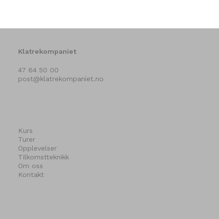
Klatrekompaniet
47 64 50 00
post@klatrekompaniet.no
Kurs
Turer
Opplevelser
Tilkomstteknikk
Om oss
Kontakt