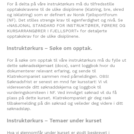
For å delta på våre instruktørkurs må du tilfredsstille
opptakskravene til de ulike disiplinene (klatring, bre, skred
og isklatring) som er definert av Norsk Fjellsportforum
(NF). Det stilles strenge krav til egenferdighet og nivå. Se
«
NASJONAL STANDARD FOR INSTRUKTØRER, FØRERE OG
KURSARRANGØRER I FJELLSPORT
» for detaljerte
opptakskrav for de ulike disiplinene.
Instruktørkurs – Søke om opptak.
For å søke om opptak til våre instruktørkurs må du fylle ut
dette
søknadsskjemaet (docx),
samt
loggbok
hvor du
dokumenterer relevant erfaring, og sende til
Klatrekompaniet sammen med påmeldingen. OBS!
Søknadsfrist er senest en mnd før kursstart! Vi vil
videresende ditt søknaddskjema og loggbok til
vurderingskomiteen i NF. Ved innvilget søknad vil du få
plass på dette kurset. Klatrekompaniet gir deg rask
tilbakemelding på din søknad og veileder deg videre i ditt
søknadsløp.
Instruktørkurs – Temaer under kurset
Hva vi gjennomfår under kurset er godt beskrevet i