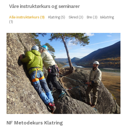
Våre instruktørkurs og seminarer
Alle instruktørkurs (9)
Klatring (5)
Skred (3)
Bre (3)
Isklatring
(1)
NF Metodekurs Klatring