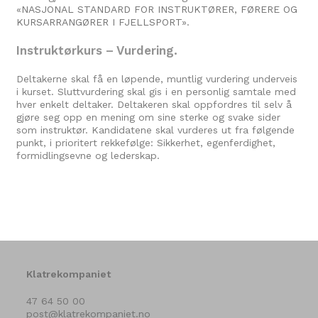
«
NASJONAL STANDARD FOR INSTRUKTØRER, FØRERE OG
KURSARRANGØRER I FJELLSPORT
».
Instruktørkurs – Vurdering.
Deltakerne skal få en løpende, muntlig vurdering underveis
i kurset. Sluttvurdering skal gis i en personlig samtale med
hver enkelt deltaker. Deltakeren skal oppfordres til selv å
gjøre seg opp en mening om sine sterke og svake sider
som instruktør. Kandidatene skal vurderes ut fra følgende
punkt, i prioritert rekkefølge: Sikkerhet, egenferdighet,
formidlingsevne og lederskap.
Klatrekompaniet
47 64 50 00
post@klatrekompaniet.no