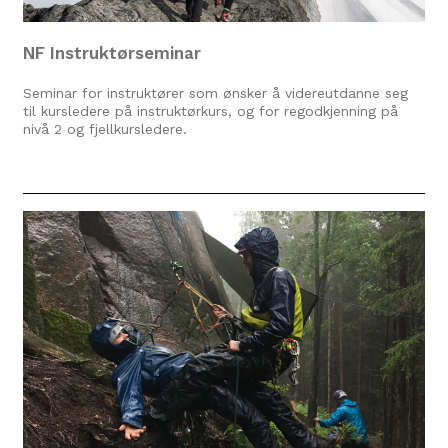
NF Instruktørseminar
Seminar for instruktører som ønsker å videreutdanne seg
til kursledere på instruktørkurs, og for regodkjenning på
nivå 2 og fjellkursledere.