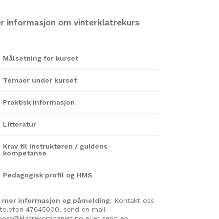
r informasjon om vinterklatrekurs
Målsetning for kurset
Temaer under kurset
Praktisk informasjon
Litteratur
Krav til instruktøren / guidens
kompetanse
Pedagogisk profil og HMS
r mer informasjon og påmelding
: Kontakt oss
telefon
47645000
, send en mail
post@klatrekompaniet.no
eller send en