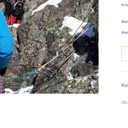
Pri
Ku
Ins
Ku
05.