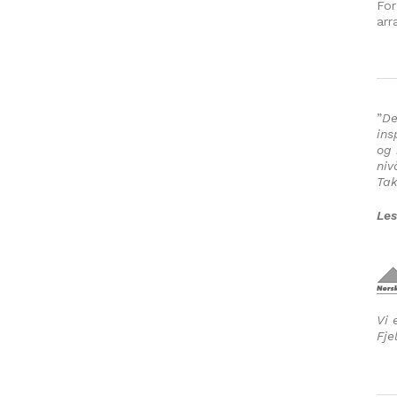
For
arr
”
De
ins
og 
niv
Tak
Les
Vi 
Fje