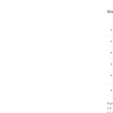
Me
Fo
på 
til