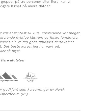
 grupper på tre personer eller flere, kan vi
angere kurset på andre datoer.
t var et fantastisk kurs. Kurslederne var meget
pirerende dyktige klatrere og flinke formidlere,
kurset ble veldig godt tilpasset deltakernes
å. Det beste kurset jeg har vært på.
ker så mye
“
 flere utalelser
er godkjent som kursarrangør av Norsk
llsportforum (NF).