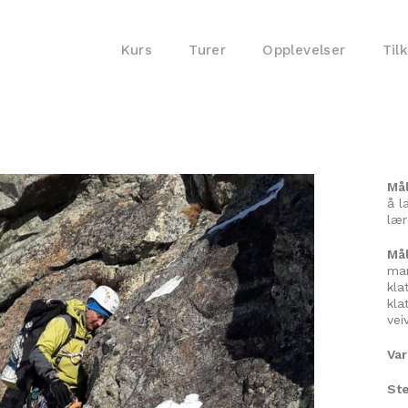
Kurs
Turer
Opplevelser
Til
Må
å l
lær
Mål
man
kla
kla
vei
Va
Ste