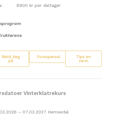
s:
6900 kr per deltager
rsprogram
truktørene
Meld deg
Forespørsel
Tips en
på
venn
rsdatoer Vinterklatrekurs
03.2026 – 07.03.2027 Hemsedal