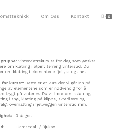
komstteknikk
Om Oss
Kontakt
0
lgruppe:
Vinterklatrekurs er for deg som ønsker
ære om klatring i alpint terreng vinterstid. Du
er om klatring i elementene fjell, is og snø.
 for kurset:
Dette er et kurs der vi går inn på
ge av elementene som er nødvendig for å
tre trygt på vinteren. Du vil lære om isklatring,
tring i snø, klatring på klippe, skredlære og
valg, overnatting i fjellveggen vinterstid mm.
righet:
3 dager.
d:
Hemsedal / Rjukan